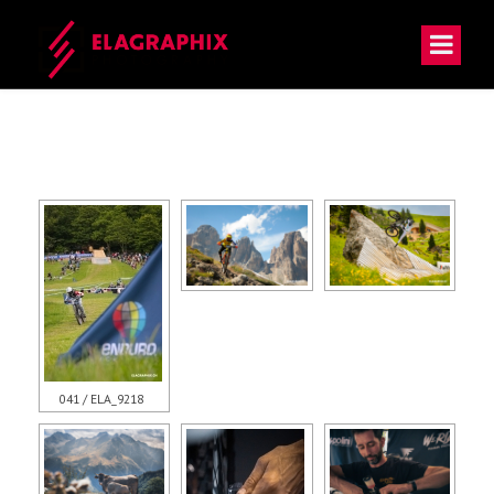
Warning: Attempt to read property "post_type" on null in D:\www\www464\wp-
includes\link-template.php on line 4188
041 / ELA_9218