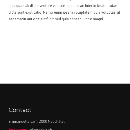
ipsa quae ab illo inventore veritatis et quasi architecto beatae vitae
dicta sunt explicabo. Nemo enim ipsam voluptatem quia voluptas sit
aspernatur aut odit aut fugit, sed quia consequuntur magni
Contact
Emmanuelle Larfi, 2000 Neuchâtel
Instagram:
elagraphix.ch